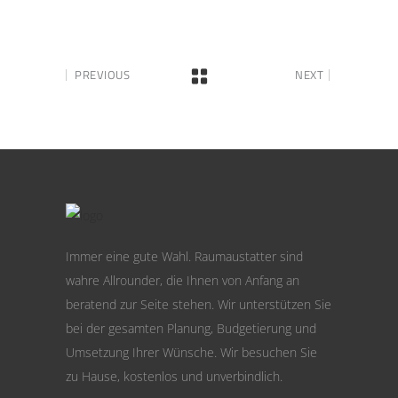
PREVIOUS
NEXT
Immer eine gute Wahl. Raumaustatter sind
wahre Allrounder, die Ihnen von Anfang an
beratend zur Seite stehen. Wir unterstützen Sie
bei der gesamten Planung, Budgetierung und
Umsetzung Ihrer Wünsche. Wir besuchen Sie
zu Hause, kostenlos und unverbindlich.