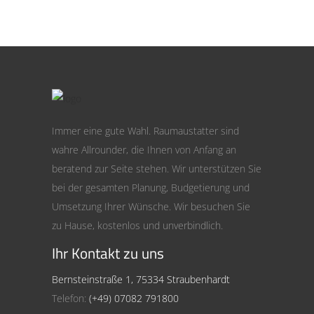
Immer eine gute Wahl. Raumaustatter sind
wahre Allrounder, die Ihnen von Anfang an
beratend zur Seite stehen. Wir unterstützen Sie
bei der gesamten Planung, Budgetierung und
Umsetzung Ihrer Wünsche. Wir besuchen Sie
zu Hause, kostenlos und unverbindlich.
Ihr Kontakt zu uns
Bernsteinstraße 1, 75334 Straubenhardt
Telefon:
(+49) 07082 791800