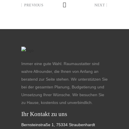
PREVIOUS
NEXT
Immer eine gute Wahl. Raumaustatter sind
wahre Allrounder, die Ihnen von Anfang an
beratend zur Seite stehen. Wir unterstützen Sie
bei der gesamten Planung, Budgetierung und
Umsetzung Ihrer Wünsche. Wir besuchen Sie
zu Hause, kostenlos und unverbindlich.
Ihr Kontakt zu uns
Bernsteinstraße 1, 75334 Straubenhardt