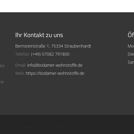
Ihr Kontakt zu uns
Öf
Bernsteinstraße 1, 75334 Straubenhardt
Mon
Telefon:
(+49) 07082 791800
Die
Sam
Email:
info@bodamer-wohnstoffe.de
ite
Web:
https://bodamer-wohnstoffe.de
he.
© 2024 Bodamer Wohnstoffe. Alle Rechte vorbehalten.