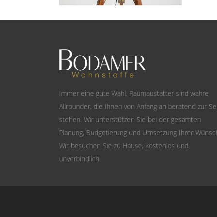
Immer eine gute Wahl. Raumaustatter sind wahre
Allrounder, die Ihnen von Anfang an beratend zur Se
stehen. Wir unterstützen Sie bei der gesamten
Planung, Budgetierung und Umsetzung Ihrer Wünsc
Wir besuchen Sie zu Hause, kostenlos und
unverbindlich.