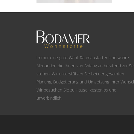
Immer eine gute Wahl. Raumaustatter sind wahre
Allrounder, die Ihnen von Anfang an beratend zur Se
stehen. Wir unterstützen Sie bei der gesamten
Planung, Budgetierung und Umsetzung Ihrer Wünsc
Wir besuchen Sie zu Hause, kostenlos und
unverbindlich.