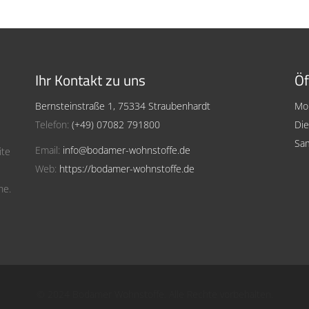
Ihr Kontakt zu uns
Öf
Bernsteinstraße 1, 75334 Straubenhardt
Mon
Telefon:
(+49) 07082 791800
Die
Sam
Email:
info@bodamer-wohnstoffe.de
ite
Web:
https://bodamer-wohnstoffe.de
he.
© 2024 Bodamer Wohnstoffe. Alle Rechte vorbehalten.