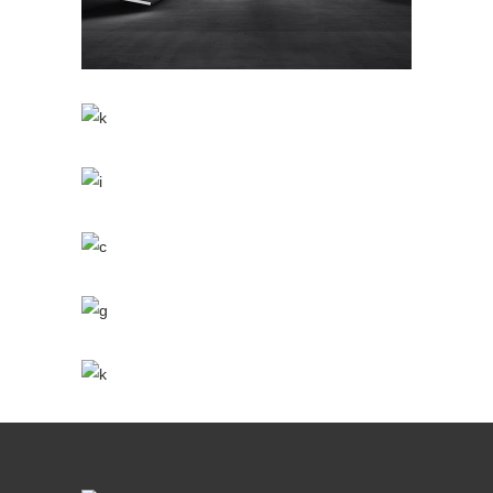
/
3D
INTERIOR DESIGN
Industrial
/
3D
INDUSTRIAL DESIGN
Home Interior Design
/
3D
MODELLING
Living Style
/
3D
INTERIOR DESIGN
Roof Top
/
3D
MODELLING