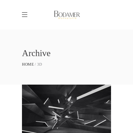
Archive
HOME
3D
Simplicity As a Rule
/
3D
MODELLING
Creative Branding